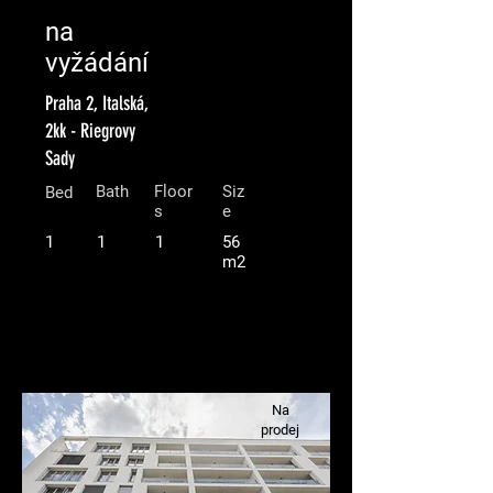
na
vyžádání
Praha 2, Italská,
2kk - Riegrovy
Sady
Bath
Floor
Siz
Bed
s
e
1
1
1
56
m2
Na
prodej