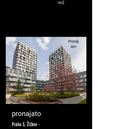
m2
Pronáj
em
pronajato
Praha 3, Žižkov -