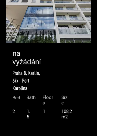
na
vyžádání
Praha 8, Karlín,
3kk - Port
Karolína
Bath
Floor
Siz
Bed
s
e
2
1.
1
108,2
5
m2