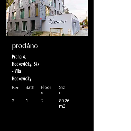
prodáno
Praha 4,
Hodkovičky, 3kk
- Vila
Hodkovičky
Bath
Floor
Siz
Bed
s
e
2
1
2
80,26
m2