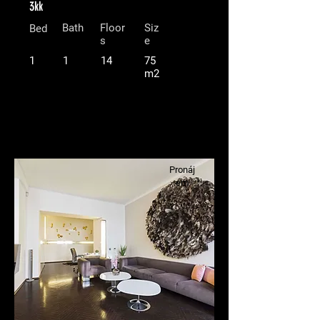
3kk
Bath
Floor
Siz
Bed
s
e
1
1
14
75
m2
Pronáj
em