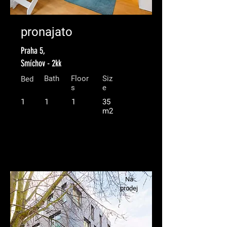
pronajato
Praha 5,
Smíchov - 2kk
Bath
Floor
Siz
Bed
s
e
1
1
1
35
m2
Na
prodej