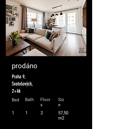
prodáno
Praha 9,
Svatošových,
2+kk
Bath
Floor
Siz
Bed
s
e
1
1
2
57,50
m2