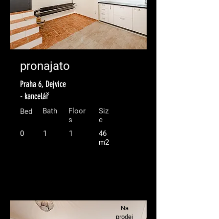
pronajato
Praha 6, Dejvice
- kancelář
Bath
Floor
Siz
Bed
s
e
0
1
1
46
m2
Na
prodej