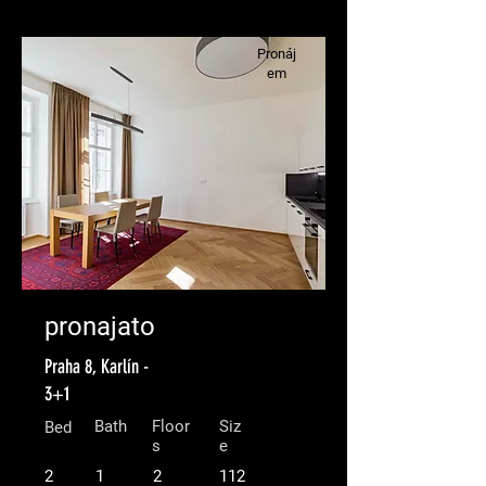
Pronáj
em
pronajato
Praha 8, Karlín -
3+1
Bath
Floor
Siz
Bed
s
e
2
1
2
112