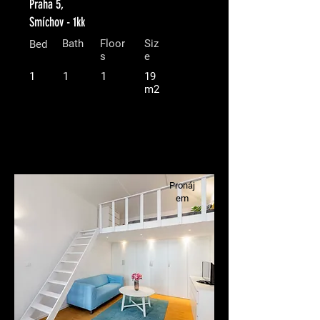
Praha 5,
Smíchov - 1kk
Bath
Floor
Siz
Bed
s
e
1
1
1
19
m2
Pronáj
em