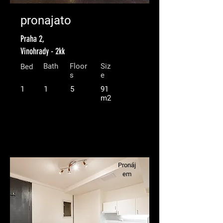
pronajato
Praha 2,
Vinohrady - 2kk
Bath
Floor
Siz
Bed
s
e
1
1
5
91
m2
Pronáj
em