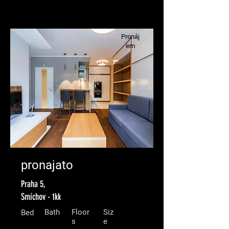
Pronáj
em
pronajato
Praha 5,
Smíchov - 1kk
Bath
Floor
Siz
Bed
s
e