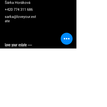
Šárka Horáková
+420 774 311 686
sarka@loveyour.est
ate
love your estate —
Reality & Design. Martin Slanina & Šárka
Horáková.
Quick offer
our story
our services
before | after