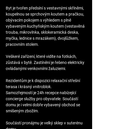
Byt je tvořen předsíní s vestavnými skříněmi, 
koupelnou se sprchovým koutem a pračkou, 
obývacím pokojem s výhledem s plně 
vybaveným kuchyňským koutem (vestavěná 
trouba, mikrovlnka, sklokeramická deska, 
myčka, lednice s mrazákem), dvojlůžkem, 
pracovním stolem.
Veškeré zařízení, které vidíte na fotkách, 
zůstává v bytě. Zastínění je řešeno elektricky 
ovládanými venkovními žaluziemi.
Rezidentům je k dispozici relaxační střešní 
terasa i krásný vnitroblok.
Samozřejmostí je 24h recepce nabízející 
concierge služby pro obyvatele. Součástí 
domu je i velmi dobře vybavený obchod se 
smíšeným zbožím.
Součástí pronájmu je velký sklep v suterénu 