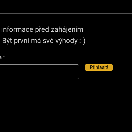
e informace před zahájením
 Být první má své výhody :-)
a
Přihlasit!