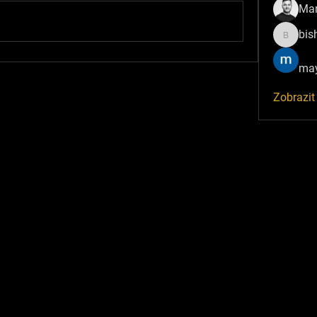
Mar
bis
bisha64
may
Zobrazit