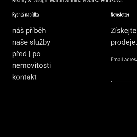
Reality & Design. Martin Slanina & Šárka Horáková.
Rychlá nabídka
Newsletter
náš příběh
Získejt
naše služby
prodeje.
před | po
Email adres
nemovitosti
kontakt