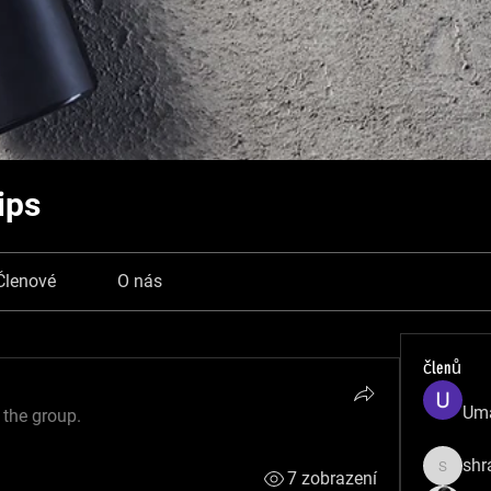
ips
Členové
O nás
členů
Uma
 the group.
shr
7 zobrazení
shradd