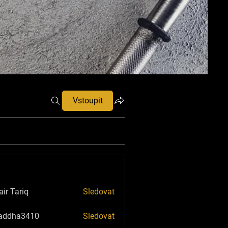
Vstoupit
ir Tariq
Sledovat
addha3410
Sledovat
ha3410