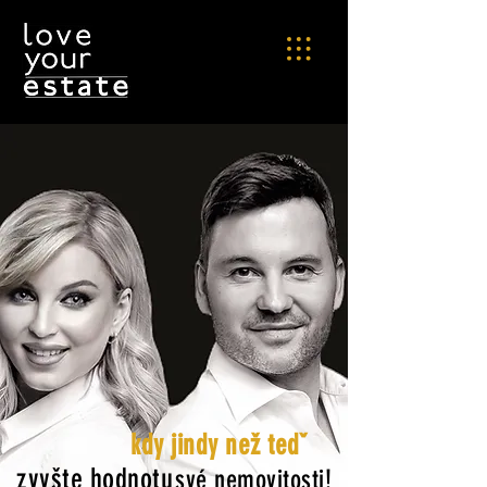
kdy jindy než tedˇ
zvyšte hodnotu
své nemovitosti!