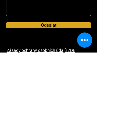
Odeslat
Zásady ochrany osobních údajů ZDE
faama cz s.r.o.
Stroupežnického 3191/17, Praha 5,
15000
IČ:
28509927
DIČ CZ28509927
bankovní spojení:
87777778
/0300
+420 774 311 686
sarka@loveyour.estate