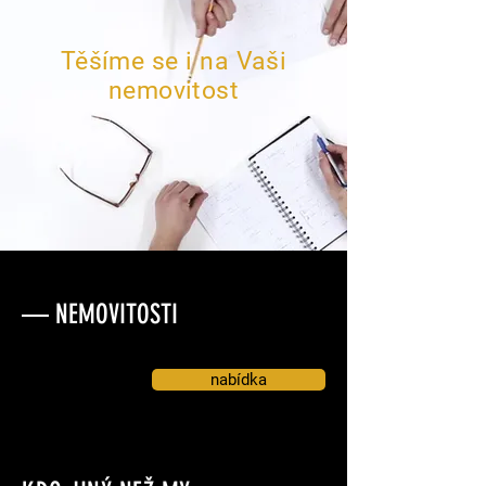
Těšíme se i na Vaši
nemovitost
— NEMOVITOSTI
nabídka