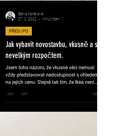
Šárka Horáková
27. 2. 2022
Minut čtení: 1
PŘED | PO
Jak vybavit novostavbu, vkusně a s
nevelkým rozpočtem.
Jsem toho názoru, že vkusné věci nemusí
vždy představovat nedostupnost s ohledem
na jejich cenu. Stejně tak tím, že Ikea není
jediným...