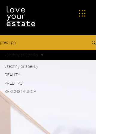
před | po
všechny příspěvky
všechny příspěvky
REALITY
PŘED | PO
REKONSTRUKCE