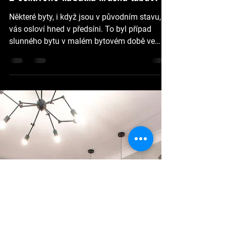
Šárka Horáková
27. 2. 2022
Minut čtení: 1
REKONSTRUKCE
Z ošklivého káčátka krásná labuť.
Některé byty, i když jsou v původním stavu,
vás osloví hned v předsíni. To byl případ
slunného bytu v malém bytovém době ve
staré vilové...