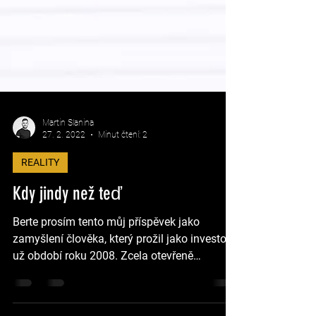
Martin Slanina
27. 2. 2022
Minut čtení: 2
REALITY
Kdy jindy než teď
Berte prosím tento můj příspěvek jako
zamyšlení člověka, který prožil jako investor
už období roku 2008. Zcela otevřeně
přiznávám, že...