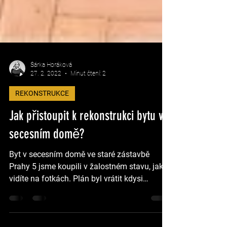
Šárka Horáková
27. 2. 2022
Minut čtení: 2
REKONSTRUKCE
Jak přistoupit k rekonstrukci bytu v
secesním domě?
Byt v secesním domě ve staré zástavbě
Prahy 5 jsme koupili v žalostném stavu, jak
vidíte na fotkách. Plán byl vrátit kdysi