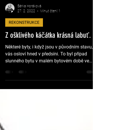
Šárka Horáková
27. 2. 2022
Minut čtení: 1
REKONSTRUKCE
Z ošklivého káčátka krásná labuť.
Některé byty, i když jsou v původním stavu,
vás osloví hned v předsíni. To byl případ
slunného bytu v malém bytovém době ve
staré vilové...