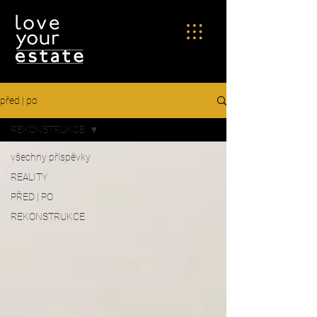
před | po
REKONSTRUKCE
všechny příspěvky
REALITY
PŘED | PO
REKONSTRUKCE