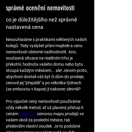
správné ocenění nemovitosti
co je důležitějšího než správně
nastavená cena
Nesouhlasíme s praktikami některých našich 
kolegů. Tedy vyslyšet přání majitele a cenu 
nemovitosti vědomě nadhodnotit. Ano, 
současná situace na realitním trhu je 
překotní, hodnota vašeho domu nebo bytu 
stoupá každým měsícem... ale! Jenom proto, 
abychom dostali váš byt či dům do prodeje, 
cenově jej "přepálili" a po několika týdnech 
(se smlouvou v kapse) ji nakonec slevnili? 
Pro výpočet ceny nemovitosti používáme 
vždy několik metod, ať už placený přístup k 
cenám 
Valuo.cz,
 cenovou mapu prodejů ve 
vašem okolí za poslední měsíce, tak 
především vlastní úsudek. Je to podobné 