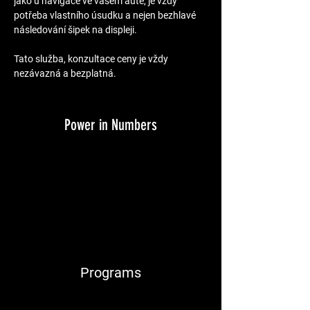
jako u navigace ve vašem autě, je vždy 
potřeba vlastního úsudku a nejen bezhlavé 
následování šipek na displeji.
Tato služba, konzultace ceny je vždy 
nezávazná a bezplatná.
Power in Numbers
Programs