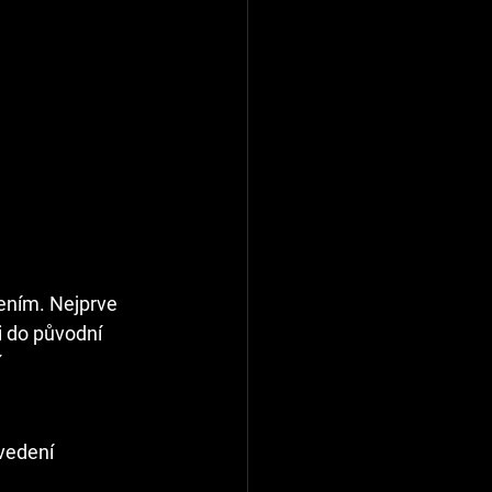
ením. Nejprve 
i do původní 
 
vedení 