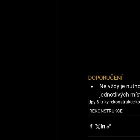
DOPORUČENÍ
Ne vždy je nutno
jednotlivých míst
tipy & triky
rekonstrukce
ko
REKONSTRUKCE