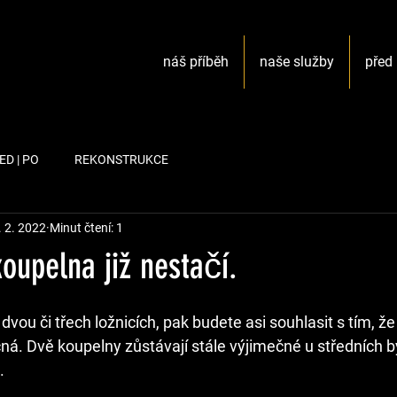
náš příběh
naše služby
před 
ED | PO
REKONSTRUKCE
. 2. 2022
Minut čtení: 1
oupelna již nestačí.
 dvou či třech ložnicích, pak budete asi souhlasit s tím, že
á. Dvě koupelny zůstávají stále výjimečné u středních b
.