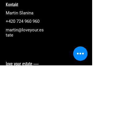
Kontakt
Martin Slanina
+420 724 960 960
martin@loveyour.es
tate
love your estate —
Reality & Design. Martin Slanina & Šárka
Horáková.
Rychlá nabídka
náš příběh
naše služby