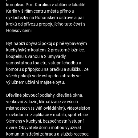
komplexu Port Karolina v oblíbené lokalitě 
Karlín v širším centru města přímo u 
cyklostezky na Rohanském ostrově a pár 
kroků od přívozu propojujícího tuto čtvrť s 
Holešovicemi.
Byt nabízí obývací pokoj s plně vybaveným 
kuchyňským koutem, 2 prostorné ložnice, 
koupelnu s vanou a 2 umyvadly, 
samostatnou toaletu, vstupní chodbu a 
komoru s přípojkou na pračku a sušičku. Ze 
všech pokojů vede vstup do zahrady ve 
výlučném užívání majitele bytu.
Dřevěné plovoucí podlahy, dřevěná okna, 
venkovní žaluzie, klimatizace ve všech 
místnostech (s Wifi ovládáním), videotelefon 
s ovládáním z aplikace v mobilu, spotřebiče 
Siemens v kuchyni, bezpečnostní vstupní 
dveře. Obyvatelé domu mohou využívat 
komunitní střešní zahradu a služeb recepce, 