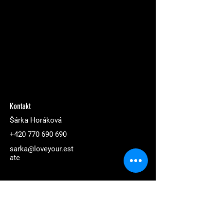
Kontakt
Šárka Horáková
+420 770 690 690
sarka@loveyour.est
ate
love your estate —