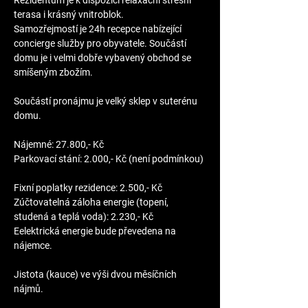
Rezidentům je k dispozici relaxační střešní 
terasa i krásný vnitroblok.
Samozřejmostí je 24h recepce nabízející 
concierge služby pro obyvatele. Součástí 
domu je i velmi dobře vybavený obchod se 
smíšeným zbožím.
Součástí pronájmu je velký sklep v suterénu 
domu.
Nájemné: 27.800,- Kč
Parkovací stání: 2.000,- Kč (není podmínkou)
Fixní poplatky rezidence: 2.500,- Kč
Zúčtovatelná záloha energie (topení, 
studená a teplá voda): 2.230,- Kč
Eelektrická energie bude převedena na 
nájemce.
Jistota (kauce) ve výši dvou měsíčních 
nájmů.