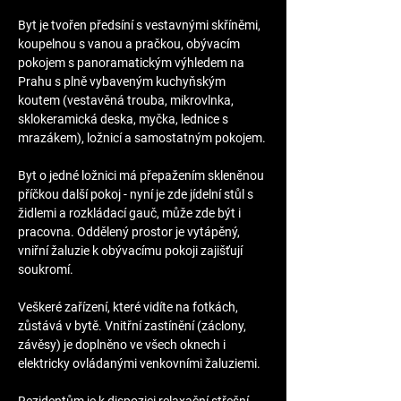
Byt je tvořen předsíní s vestavnými skříněmi, 
koupelnou s vanou a pračkou, obývacím 
pokojem s panoramatickým výhledem na 
Prahu s plně vybaveným kuchyňským 
koutem (vestavěná trouba, mikrovlnka, 
sklokeramická deska, myčka, lednice s 
mrazákem), ložnicí a samostatným pokojem.
Byt o jedné ložnici má přepažením skleněnou 
příčkou další pokoj - nyní je zde jídelní stůl s 
židlemi a rozkládací gauč, může zde být i 
pracovna. Oddělený prostor je vytápěný, 
vniřní žaluzie k obývacímu pokoji zajišťují 
soukromí.
Veškeré zařízení, které vidíte na fotkách, 
zůstává v bytě. Vnitřní zastínění (záclony, 
závěsy) je doplněno ve všech oknech i 
elektricky ovládanými venkovními žaluziemi.