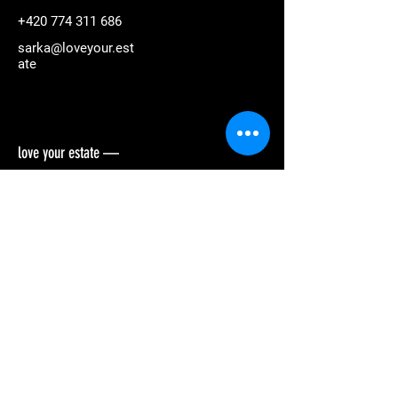
+420 774 311 686
sarka@loveyour.est
ate
love your estate —
Reality & Design. Martin Slanina & Šárka
Horáková.
Rychlá nabídka
náš příběh
naše služby
před | po
nemovitosti