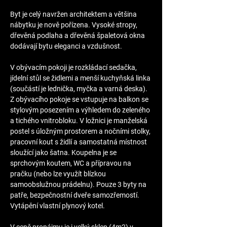
Byt je celý navržen architektem a většina 
nábytku je nově pořízena. Vysoké stropy, 
dřevěná podlaha a dřevěná špaletová okna 
dodávají bytu eleganci a vzdušnost. 
V obývacím pokoji je rozkládací sedačka, 
jídelní stůl se židlemi a menší kuchyňská linka 
(součástí je lednička, myčka a varná deska). 
Z obývacího pokoje se vstupuje na balkon se 
stylovým posezením a výhledem do zeleného 
a tichého vnitrobloku. V ložnici je manželská 
postel s úložným prostorem a nočními stolky, 
pracovní kout s židlí a samostatná místnost 
sloužící jako šatna. Koupelna je se 
sprchovým koutem, WC a přípravou na 
pračku (nebo lze využít blízkou 
samoobslužnou prádelnu). Pouze 3 byty na 
patře, bezpečnostní dveře samozřemostí. 
Vytápění vlastní plynový kotel.